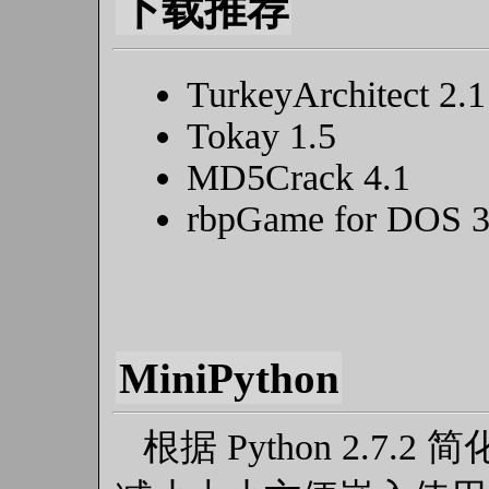
下载推荐
TurkeyArchitect 2.1
Tokay 1.5
MD5Crack 4.1
rbpGame for DOS 3
MiniPython
根据 Python 2.7