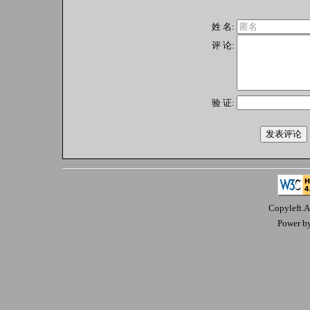
姓 名:
评 论:
验 证:
Copyleft.A
Power b