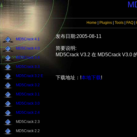
MD
Home
|
Plugins
|
Tools
|
FAQ
|
发布日期:2005-08-11
MD5Crack 4.1
简要说明:
MD5Crack 4.0
MD5Crack V3.2 在 MD5Cra
MD5Crack 3.4
MD5Crack 3.3
MD5Crack 3.2 E
下载地址：!
本地下载
!
MD5Crack 3.2
MD5Crack 3.1
MD5Crack 3.0
MD5Crack 2.4
MD5Crack 2.3
MD5Crack 2.2